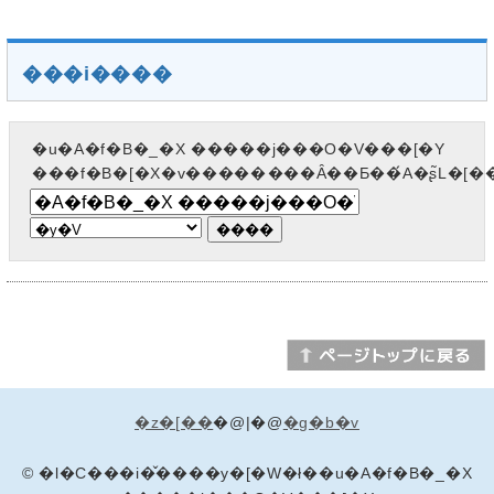
���i����
�u�A�f�B�_�X �����j���O�V���[�Y
���f�B�[�X�v��������Ȃ��Ƃ��́A�ʂ̃L�[
�z�[��
�@|�@
�g�b�v
© �l�C���i�̌����y�[�W�ł��u�A�f�B�_�X