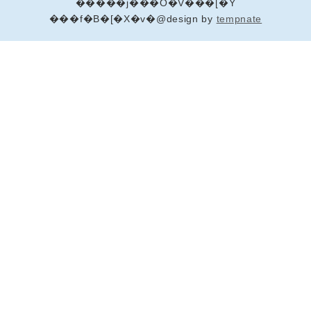
�����j���O�V���[�Y
���f�B�[�X�v�@design by
tempnate