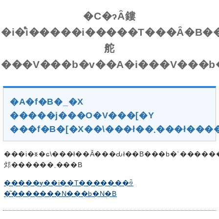
�C�ɂȂ鏤
�i�̊i�����i�����T���Ȃ�B�
舵
�A�f�B�_�X
�����j���O�V���[�Y
���f�B�[�X��\���ł��܂���ł
���i�𐳏�ɕ\���ł��Ȃ���Ԃł��B���b�`�������x�̎��Ԃ�u���āA�y�[�W���ēǂݍ��݂���Ɛ���ɕ\������
邩������܂���B
�����ɏ��i��T�������ꍇ
�͂�������N���b�N�B