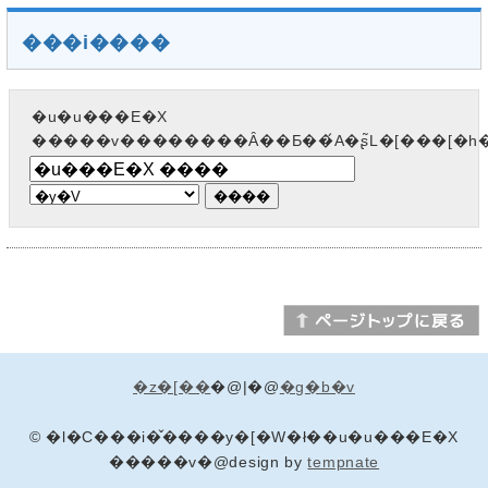
���i����
�u�u���E�X
�����v��������Ȃ��Ƃ��́A�ʂ̃L�[���[�
�z�[��
�@|�@
�g�b�v
© �l�C���i�̌����y�[�W�ł��u�u���E�X
�����v�@design by
tempnate