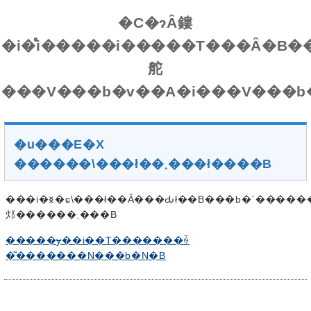
�C�ɂȂ鏤
�i�̊i�����i�����T���Ȃ�B�
舵
�u���E�X
������\���ł��܂���ł����B
���i�𐳏�ɕ\���ł��Ȃ���Ԃł��B���b�`�������x�̎��Ԃ�u���āA�y�[�W���ēǂݍ��݂���Ɛ���ɕ\������
邩������܂���B
�����ɏ��i��T�������ꍇ
�͂�������N���b�N�B