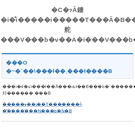
�C�ɂȂ鏤
�i�̊i�����i�����T���Ȃ�B�
舵
���O
�~�`��\���ł��܂���ł����B
���i�𐳏�ɕ\���ł��Ȃ���Ԃł��B���b�`�������x�̎��Ԃ�u���āA�y�[�W���ēǂݍ��݂���Ɛ���ɕ\������
邩������܂���B
�����ɏ��i��T�������ꍇ
�͂�������N���b�N�B