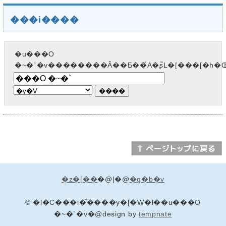
���i����
�u���O
�~�`�v��������Ȃ��Ƃ��́A�ʂ̃L�[���[�h
�z�[��
�@|�@
�g�b�v
© �l�C���i�̌����y�[�W�ł��u���O
�~�`�v�@design by
tempnate