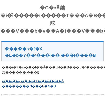
�C�ɂȂ鏤
�i�̊i�����i�����T���Ȃ�B�
舵
�����s�[�X
�L�b�Y��\���ł��܂���ł����B
���i�𐳏�ɕ\���ł��Ȃ���Ԃł��B���b�`�������x�̎��Ԃ�u���āA�y�[�W���ēǂݍ��݂���Ɛ���ɕ\������
邩������܂���B
�����ɏ��i��T�������ꍇ
�͂�������N���b�N�B