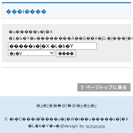
���i����
�u�����s�[�X
�L�b�Y�v��������Ȃ��Ƃ��́A�ʂ̃L�[���[
�z�[��
�@|�@
�g�b�v
© �l�C���i�̌����y�[�W�ł��u�����s�[�X
�L�b�Y�v�@design by
tempnate