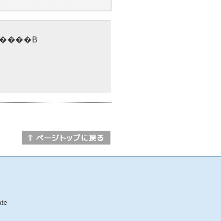
�����B
te