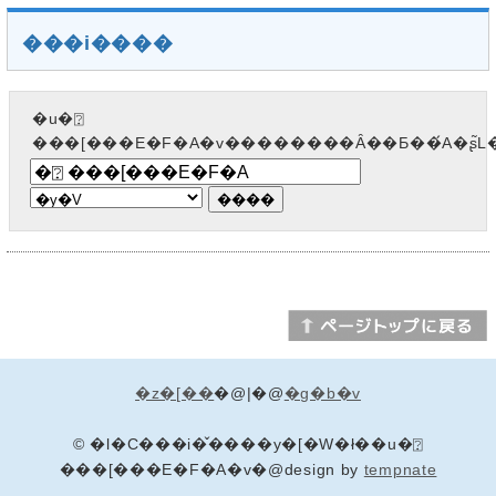
���i����
�u�⍰
���[���E�F�A�v��������Ȃ��Ƃ��́A�ʂ̃
�z�[��
�@|�@
�g�b�v
© �l�C���i�̌����y�[�W�ł��u�⍰
���[���E�F�A�v�@design by
tempnate