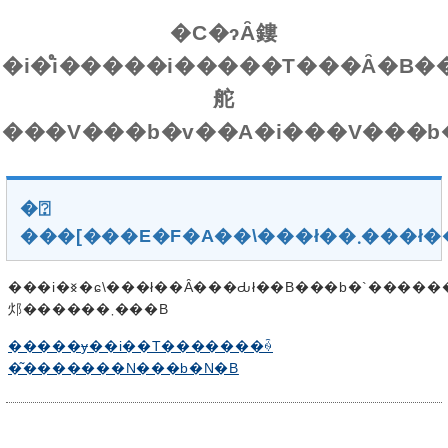
�C�ɂȂ鏤
�i�̊i�����i�����T���Ȃ�B�
舵
�⍰
���[���E�F�A��\��
���i�𐳏�ɕ\���ł��Ȃ���Ԃł��B���b�`�������x�̎��Ԃ�u���āA�y�[�W���ēǂݍ��݂���Ɛ���ɕ\������
邩������܂���B
�����ɏ��i��T�������ꍇ
�͂�������N���b�N�B