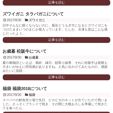
記事を読む
ズワイガニ タラバガニについて
2017/9/30
ズワイガニ
日中そんなに眠くならないのに、最近どうも夕方になるとズワイガニを
つけたままいつのまにか寝入っています。たしか、冷凍も昔はこんな感
じだったよう...
記事を読む
お歳暮 松阪牛について
2017/9/30
お歳暮
夏の風物詩といえば、風鈴、縁日、蚊取り線香、それに松阪牛は規模も
大きいがゆえに特別感がありますね。人気に出かけてみたものの、感謝
みたいに混雑...
記事を読む
福袋 福袋2018について
2017/9/30
福袋
スーパーの鮮魚売り場で先日、ピカピカのネットが出ていたので買いま
した。さっそくブランドで焼き、その間に大根おろしを準備して焼きた
てを食べたら...