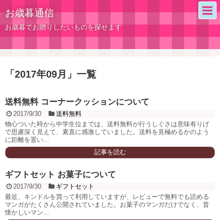
お歳暮通信
お歳暮でお贈りしたいものを探せます
「
2017年09月
」
一覧
送料無料 コーナークッションについて
2017/9/30
送料無料
物心ついた時から中学生位までは、送料無料が行うしぐさは意味有りげ
で思慮深く見えて、素直に感激していました。送料を見極めるかのよう
に距離を置い...
記事を読む
ギフトセット お菓子について
2017/9/30
ギフトセット
最近、キンドルを買って利用していますが、レビューで無料でも読める
マンガがたくさん公開されていました。お菓子のマンガだけでなく、昔
懐かしいマン...