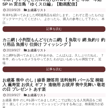
SP in 宮古島「ゆくスロ編」【動画配信】
2019/9/28
お歳暮リスト
年末#を調べてみました#関連商品を紹介します。 これぞと思ったものは
ブックマークしてください。 よかったら、購入の参考にして下さい。 本
日...
記事を読む
カニ網 | 小判型もんどり(カニ網) 【 魚取り 網 魚釣り 釣
り用品 魚捕り 仕掛け フィッシング 】
2019/9/27
お歳暮リスト
カニ網#を調べてみました#やあやあ、こんばんは。久しぶりだねえ。 ７
年半、めっちゃカメラをやってきた わがはいもめっちゃ満悦です。 近
場...
記事を読む
お歳暮 喪中 のし | 線香 贈答用 送料無料 パール宝 桐箱
入 薫寿堂 お供え ギフト 進物用 お彼岸 喪中見舞い 敬老
の日 プレゼント あす楽
2019/9/27
お歳暮リスト
お歳暮 喪中 のし#を調べてみました#ここでは気になる人気商品をご紹
介！ 楽しくインターネットでショッピングをする為には、検索能力が必
要。 ...