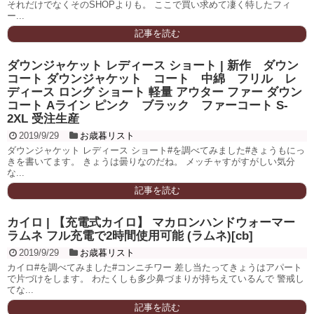
それだけでなくそのSHOPよりも。 ここで買い求めて凄く特したフィ
ー...
記事を読む
ダウンジャケット レディース ショート | 新作 ダウン
コート ダウンジャケット コート 中綿 フリル レ
ディース ロング ショート 軽量 アウター ファー ダウン
コート Aライン ピンク ブラック ファーコート S-
2XL 受注生産
2019/9/29
お歳暮リスト
ダウンジャケット レディース ショート#を調べてみました#きょうもにっ
きを書いてます。 きょうは曇りなのだね。 メッチャすがすがしい気分
な...
記事を読む
カイロ | 【充電式カイロ】 マカロンハンドウォーマー
ラムネ フル充電で2時間使用可能 (ラムネ)[cb]
2019/9/29
お歳暮リスト
カイロ#を調べてみました#コンニチワー 差し当たってきょうはアパート
で片づけをします。 わたくしも多少鼻づまりが持ちえているんで 警戒し
てな...
記事を読む