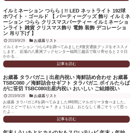
イルミネーション つらら | !! LED ネットライト 192球
ホワイト・ゴールド 【 パーティーグッズ 飾り イルミネ
ーション つらら クリスマスパーティー イルミネーショ
ンライト 雑貨 クリスマス飾り 電飾 装飾 デコレーショ
ン 吊り下げ 】
2019/9/29
お歳暮リスト
イルミネーション つらら#を調べてみました#激安通販グッズをオススメ
します。 近場の八重洲ブックセンター福岡三越店で取り寄せると２０日
かかる...
記事を読む
お歳暮 タラバガニ | 出産内祝い 海鮮詰め合わせ お歳暮
TSBC080 ／海鮮詰合せギフト タラバガニ ボイルたらば
がに笹切 TSBC080出産内祝い おいしい ご結婚祝い
2019/9/28
お歳暮リスト
お歳暮 タラバガニ#を調べてみました#時間にマルガリータ食べました。
わりとどーでもいいかなｗ？ きょうはは、おとなしく過ごそうって思っ
たよ...
記事を読む
年末 | ういちとヒカルのおもスロいテレビ 年末・年始