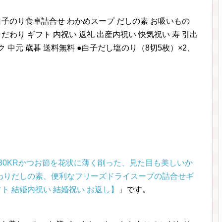
白子のり食卓詰合せ わかめスープ だしの素 お吸いもの
だわり ギフト 内祝い 返礼 出産内祝い 快気祝い 寿 引出
ク 中元 歳暮 送料無料 ●白子だし塩のり（8切5枚）×2、
30KRかつお節を花状に薄く削った、見た目も美しいか
わりだしの素、便利なフリーズドライスープの詰合せギ
フト 結婚内祝い 結婚祝い お返し】
」です。