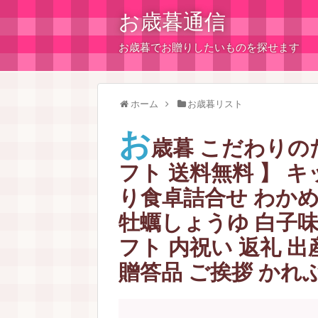
お歳暮通信
お歳暮でお贈りしたいものを探せます
ホーム
お歳暮リスト
お
歳暮 こだわりのだ
フト 送料無料 】 
り食卓詰合せ わかめ
牡蠣しょうゆ 白子味
フト 内祝い 返礼 出
贈答品 ご挨拶 かれぶ