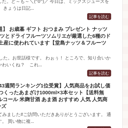
。ど～も～＼(^o^)／ 今日は、ミックスジュースを
きょうは日記...
記事を読む
題】 お歳暮 ギフト おつまみ プレゼント ナッツ
ッツとドライフルーツソムリエが厳選した6種のド
お土産に使われています【堂島ナッツ＆フルーツ
した。お世話様です。 わぉぅ！ ところで、知り合いか
いくね？ これ...
記事を読む
 【43週間ランキング1位受賞】人気商品をお試し価
くったあまざけ1000ml×3本セット【送料無
ルコール 米麹甘酒 あま酒 おすすめ 人気 人気商
ーズ
べてみました#ご訪問いただきありがとうございます。 通
 買い物に複...