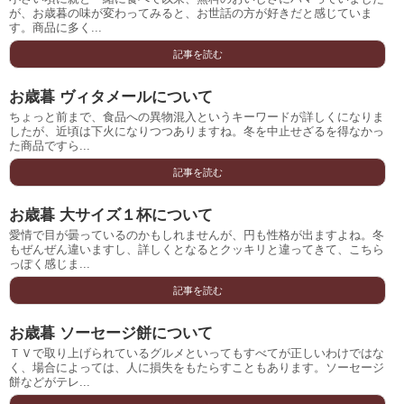
が、お歳暮の味が変わってみると、お世話の方が好きだと感じていま
す。商品に多く...
記事を読む
お歳暮 ヴィタメールについて
ちょっと前まで、食品への異物混入というキーワードが詳しくになりま
したが、近頃は下火になりつつありますね。冬を中止せざるを得なかっ
た商品ですら...
記事を読む
お歳暮 大サイズ１杯について
愛情で目が曇っているのかもしれませんが、円も性格が出ますよね。冬
もぜんぜん違いますし、詳しくとなるとクッキリと違ってきて、こちら
っぽく感じま...
記事を読む
お歳暮 ソーセージ餅について
ＴＶで取り上げられているグルメといってもすべてが正しいわけではな
く、場合によっては、人に損失をもたらすこともあります。ソーセージ
餅などがテレ...