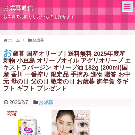
お歳暮通信
お歳暮でお贈りしたいものを探せます
ホーム
お歳暮
お
歳暮 国産オリーブ | 送料無料 2025年度産
新物 小豆島 オリーブオイル アグリオリーブ エ
キストラバージン オリーブ油 182g (200ml)国
産 香川 一番搾り 限定品 手摘み 進物 贈答 お中
元 母の日 父の日 敬老の日 お歳暮 御年賀 冬ギ
フト ギフト プレゼント
2026/2/7
お歳暮