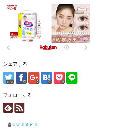
シェアする
error
0
0
フォローする
oseibotusin