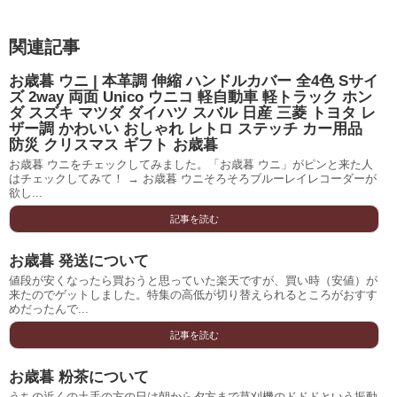
関連記事
お歳暮 ウニ | 本革調 伸縮 ハンドルカバー 全4色 Sサイ
ズ 2way 両面 Unico ウニコ 軽自動車 軽トラック ホン
ダ スズキ マツダ ダイハツ スバル 日産 三菱 トヨタ レ
ザー調 かわいい おしゃれ レトロ ステッチ カー用品
防災 クリスマス ギフト お歳暮
お歳暮 ウニをチェックしてみました。「お歳暮 ウニ」がピンと来た人
はチェックしてみて！ → お歳暮 ウニそろそろブルーレイレコーダーが
欲し...
記事を読む
お歳暮 発送について
値段が安くなったら買おうと思っていた楽天ですが、買い時（安値）が
来たのでゲットしました。特集の高低が切り替えられるところがおすす
めだったんで...
記事を読む
お歳暮 粉茶について
うちの近くの土手の方の日は朝から夕方まで草刈機のドドドという振動